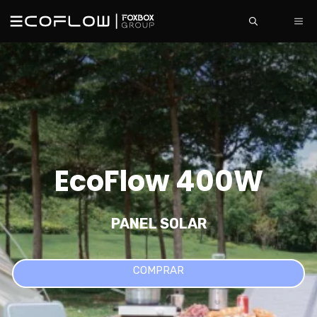
Saltar
ME
al
contenido
EcoFlow 400W
PANEL SOLAR
COMPRAR