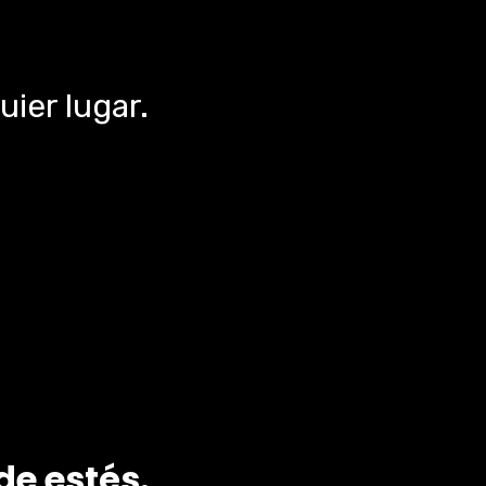
ier lugar.
de estés.