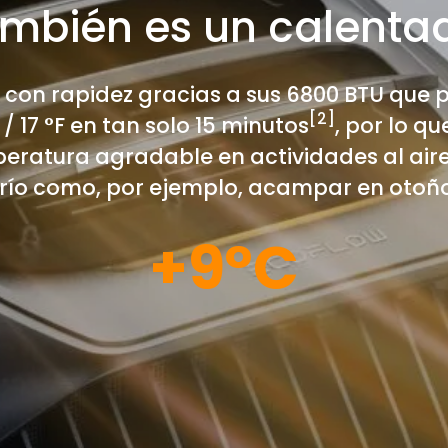
mbién es un calenta
 con rapidez gracias a sus 6800 BTU que
[2]
 17 °F en tan solo 15 minutos
, por lo q
eratura agradable en actividades al aire
frío como, por ejemplo, acampar en otoño
+9°C