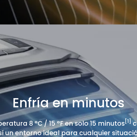
Enfría en minutos
[1]
ratura 8 °C / 15 °F en solo 15 minutos
c
sí un entorno ideal para cualquier situació