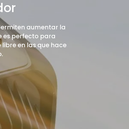
dor
 permiten aumentar la
ue es perfecto para
 libre en las que hace
.