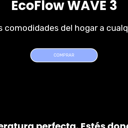
EcoFlow WAVE 3
as comodidades del hogar a cualqu
COMPRAR
ratura perfecta. Estés don