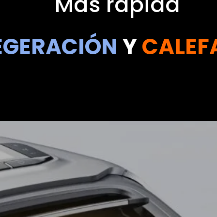
Más rápida
EGERACIÓN
Y
CALEF