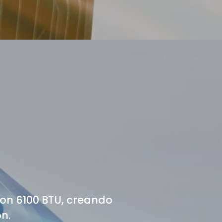
on 6100 BTU, creando
n.